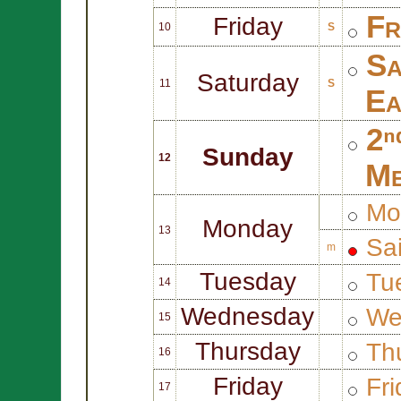
Fr
Friday
10
S
Sa
Saturday
11
S
Ea
2ⁿ
Sunday
12
Me
Mo
Monday
13
Sa
m
Tuesday
Tu
14
Wednesday
We
15
Thursday
Thu
16
Friday
Fri
17