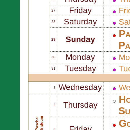
Friday
Fri
27
Saturday
Sat
28
Pa
Sunday
29
Pa
Monday
Mo
30
Tuesday
Tu
31
Wednesday
We
1
Ho
Thursday
2
Su
m
P
a
s
c
h
a
l
T
r
i
d
u
u
Go
Friday
3