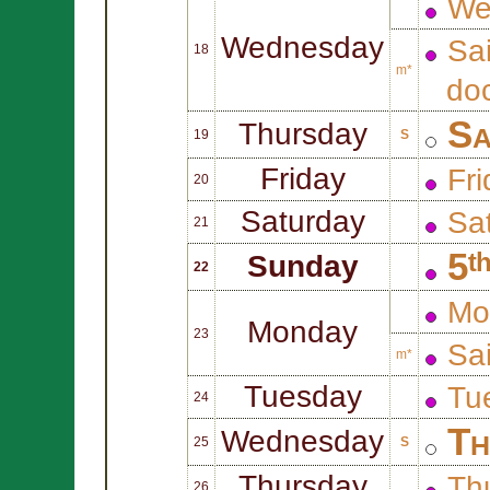
We
Wednesday
Sa
18
m*
doc
Sa
Thursday
19
S
Friday
Fri
20
Saturday
Sat
21
5ᵗ
Sunday
22
Mo
Monday
23
Sa
m*
Tuesday
Tue
24
Th
Wednesday
25
S
Thursday
Thu
26