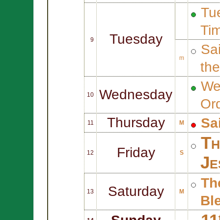
Tue
Ti
Tuesday
9
Sa
m
th
We
Wednesday
10
Or
Thursday
Sa
11
M
Th
Friday
12
S
Je
Th
Saturday
13
M
Bl