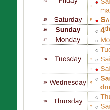
Friday
Sa
24
m
mar
Sa
Saturday
25
F
4ᵗ
Sunday
26
Monday
Mo
27
Tue
Tuesday
Sa
28
m
Sa
m
Sa
Wednesday
29
M
do
Thu
Thursday
30
Sa
m