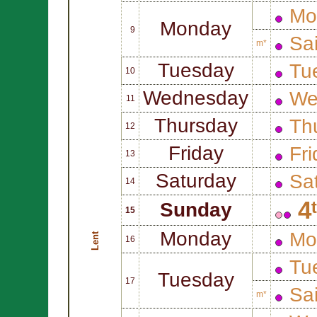
Mo
Monday
9
Sa
m*
Tuesday
Tue
10
Wednesday
We
11
Thursday
Thu
12
Friday
Fri
13
Saturday
Sat
14
4
Sunday
15
Monday
Mo
Lent
16
Tue
Tuesday
17
Sa
m*