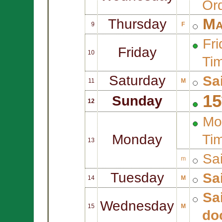
Or
Ma
Thursday
9
F
Fri
Friday
10
Ti
Saturday
Sa
11
M
15
Sunday
12
Mo
Monday
Ti
13
Sa
m
Tuesday
Sa
14
M
Sa
Wednesday
15
M
do