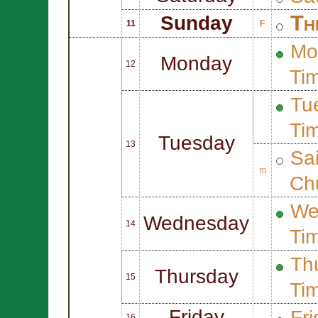
Th
Sunday
11
F
Mo
Monday
12
Ti
Tue
Ti
Tuesday
13
Sa
m
Ch
We
Wednesday
14
Ti
Thu
Thursday
15
Ti
Friday
Fri
16