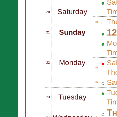
Sat
Saturday
Ti
20
Th
m
12
Sunday
21
Mo
Ti
Monday
Sa
22
m
Th
Sa
m
Tue
Tuesday
23
Ti
Th