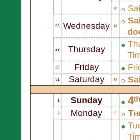
Sa
m
Sa
Wednesday
28
M
do
Thu
Thursday
29
Ti
Friday
Fri
30
Saturday
Sa
31
M
4ᵗ
Sunday
1
Th
Monday
2
F
Tue
Ti