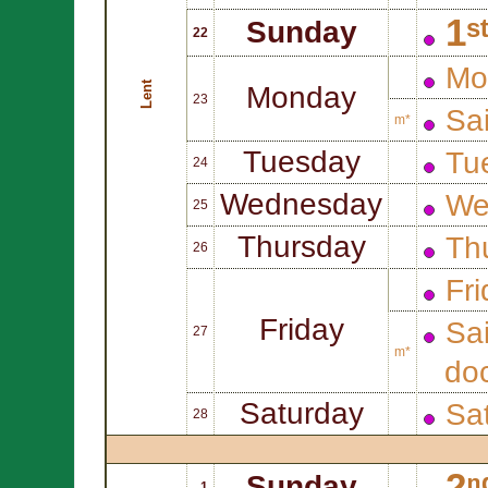
1ˢ
Sunday
22
Mo
Lent
Monday
23
Sa
m*
Tuesday
Tue
24
Wednesday
We
25
Thursday
Thu
26
Fri
Friday
Sa
27
m*
doc
Saturday
Sat
28
2ⁿ
Sunday
1