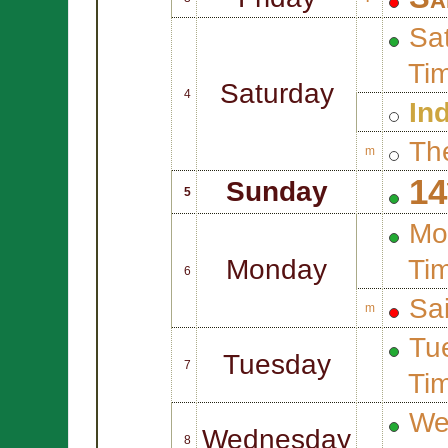
Sat
Ti
Saturday
4
In
Th
m
14
Sunday
5
Mo
Monday
Ti
6
Sa
m
Tue
Tuesday
7
Ti
We
Wednesday
8