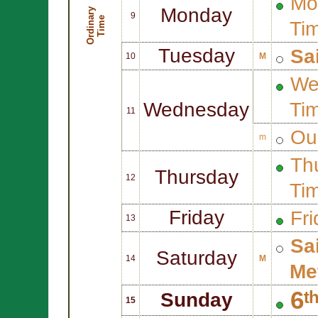
Mo
Monday
O
r
d
i
n
r
y
T
i
m
9
a
e
Ti
Tuesday
Sa
10
M
We
Wednesday
Ti
11
Ou
m
Thu
Thursday
12
Ti
Friday
Fri
13
Sa
Saturday
14
M
Me
6ᵗ
Sunday
15