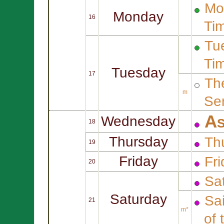
Mo
Monday
16
Ti
Tue
Ti
Tuesday
17
Th
m
Ser
As
Wednesday
18
Thursday
Th
19
Friday
Fr
20
Sa
Saturday
Sa
21
m*
of 