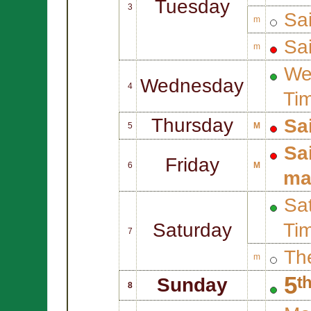
Tuesday
3
Sa
m
Sa
m
We
Wednesday
4
Ti
Thursday
Sa
5
M
Sa
Friday
6
M
ma
Sat
Saturday
Ti
7
Th
m
5ᵗ
Sunday
8