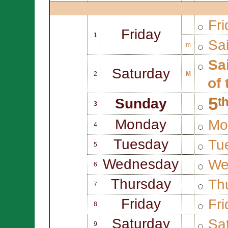
Fri
Friday
1
Sa
m
Sa
Saturday
2
M
of
5ᵗ
Sunday
3
Monday
Mo
4
Tuesday
Tue
5
Wednesday
We
6
Thursday
Thu
7
Friday
Fri
8
Saturday
Sat
9