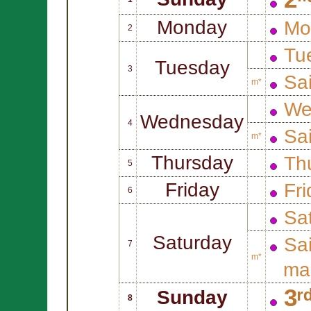
Monday
Mo
2
Tu
Tuesday
3
Sa
m*
We
Wednesday
4
Sa
m*
Thursday
Thu
5
Friday
Fri
6
Sat
Saturday
Sa
7
m*
mar
3ʳ
Sunday
8