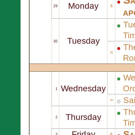
Monday
29
S
ap
Tue
Ti
Tuesday
30
The
m
Ro
We
Wednesday
Or
1
Sa
m
Thu
Thursday
2
Ti
Sa
Friday
3
F