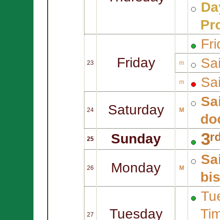
Da
Pr
Fri
Friday
Sa
23
m
Sa
m
Sa
Saturday
24
M
do
3ʳ
Sunday
25
Sa
Monday
26
M
bi
Tue
Tuesday
Ti
27