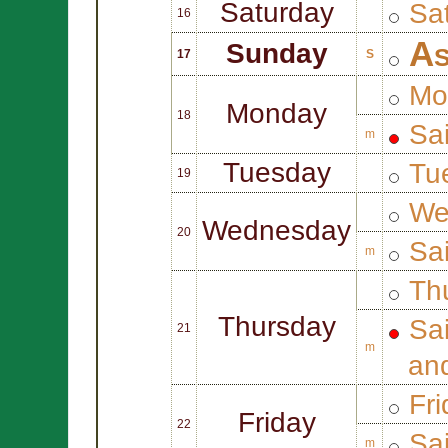
Saturday
Sat
16
As
Sunday
17
S
Mo
Monday
18
Sa
m
Tuesday
Tue
19
We
Wednesday
20
Sa
m
Thu
Thursday
Sa
21
m
an
Fri
Friday
22
Sa
m