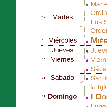
Mart
Ordin
Martes
17
Los 
m
Orden
Miér
Miércoles
18
Jueves
Juev
19
Viernes
Vier
20
Sába
Sábado
San
21
m*
la Igl
I Do
Domingo
22
Lune