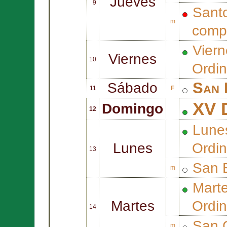
Jueves
9
Sant
m
comp
Vier
Viernes
10
Ordin
San
Sábado
11
F
XV D
Domingo
12
Lune
Lunes
Ordin
13
San
m
Mart
Martes
Ordin
14
San
m