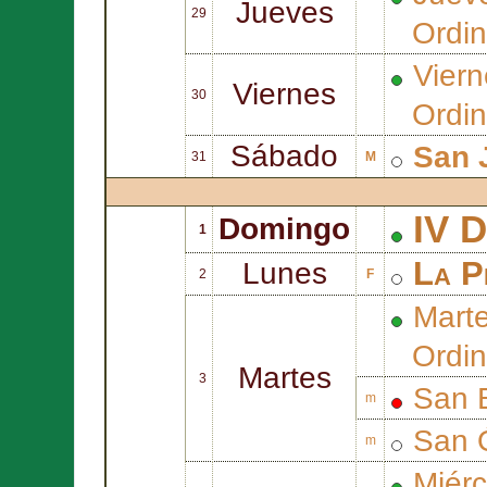
Jueves
29
Ordin
Viern
Viernes
30
Ordin
Sábado
San
31
M
IV D
Domingo
1
La P
Lunes
2
F
Mart
Ordin
Martes
3
San
m
San
m
Miérc