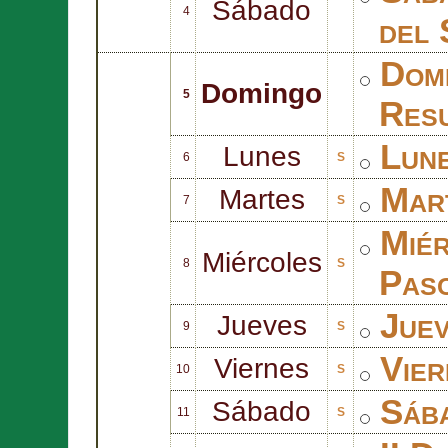
Sábado
4
del 
Domi
Domingo
5
Resu
Lune
Lunes
6
S
Mart
Martes
7
S
Miér
Miércoles
8
S
Pas
Juev
Jueves
9
S
Vier
Viernes
10
S
Sába
Sábado
11
S