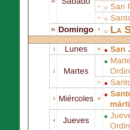
Sábado
30
San
m
Sant
m
La S
Domingo
31
S
Lunes
San
1
M
Mart
Martes
Ordin
2
Sant
m
Sant
Miércoles
3
M
márt
Juev
Jueves
4
Ordin