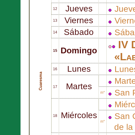
Jueves
Juev
12
Viernes
Viern
13
Sábado
Sába
14
IV 
Domingo
15
«La
Lunes
Lune
16
Cuaresma
Mart
Martes
17
San
m*
Miér
Miércoles
San
18
m*
de la