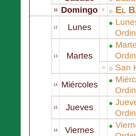
El B
Domingo
11
F
Lune
Lunes
12
Ordin
Marte
Martes
Ordin
13
San
m
Miérc
Miércoles
14
Ordin
Juev
Jueves
15
Ordin
Viern
Viernes
16
Ordin