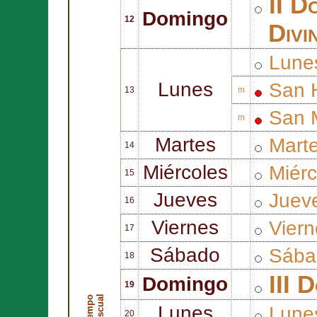
II D
Domingo
12
Divi
Lune
Lunes
San
13
m
San
m
Martes
Mart
14
Miércoles
Miérc
15
Jueves
Juev
16
Viernes
Viern
17
Sábado
Sába
18
III 
Domingo
19
l
T
i
e
m
p
o
P
a
s
c
u
a
Lunes
Lune
20