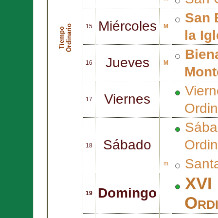
San
Miércoles
o
15
M
T
i
e
m
p
o
O
r
d
i
n
a
r
i
la Ig
Bien
Jueves
16
M
Mont
Vier
Viernes
17
Ordin
Sába
Sábado
Ordin
18
Sant
m
XVI 
Domingo
19
Ordi