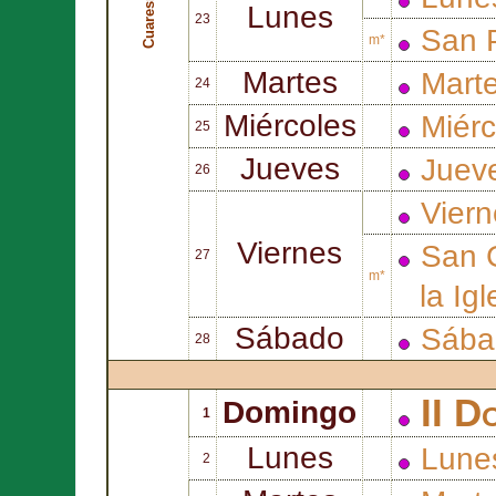
Cuaresma
Lunes
23
San
m*
Martes
Mart
24
Miércoles
Miér
25
Jueves
Juev
26
Vier
Viernes
San
27
m*
la Igl
Sábado
Sába
28
II D
Domingo
1
Lunes
Lune
2