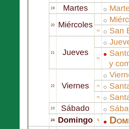
Martes
Mart
19
Miér
Miércoles
20
San
m
Juev
Jueves
Sant
21
m
y
com
Vier
Viernes
Sant
22
m
Sant
m
Sábado
Sába
23
Dom
Domingo
24
S