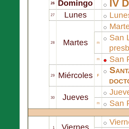
IV D
Domingo
26
Lunes
Lune
27
Mart
San
Martes
28
m
presb
San
m
San
Miércoles
29
F
docto
Juev
Jueves
30
San
m
Vier
Viernes
1