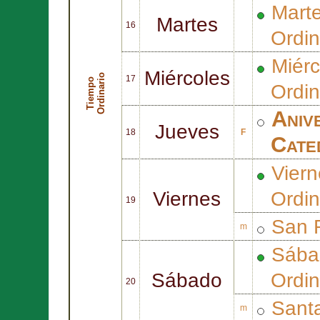
Mart
Martes
16
Ordin
Miérc
Miércoles
o
17
T
i
e
m
p
o
O
r
d
i
n
a
r
i
Ordin
Aniv
Jueves
18
F
Cate
Viern
Viernes
Ordin
19
San
m
Sába
Sábado
Ordin
20
Sant
m