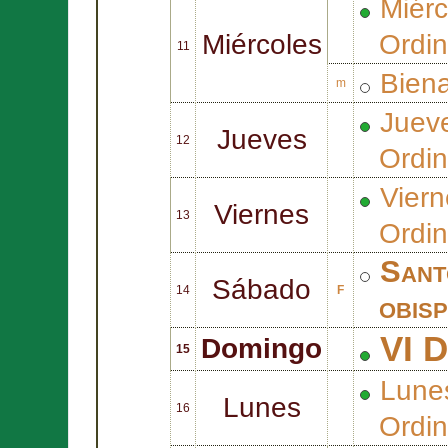
Miér
Miércoles
Ordin
11
Bien
m
Juev
Jueves
12
Ordin
Vier
Viernes
13
Ordin
San
Sábado
14
F
obis
VI D
Domingo
15
Lune
Lunes
16
Ordin