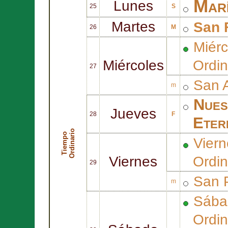
Marí
Lunes
25
S
Martes
San
26
M
Miérc
Miércoles
Ordin
27
San
m
Nues
Jueves
28
F
Eter
o
T
i
e
m
p
o
O
r
d
i
n
a
r
i
Viern
Viernes
Ordin
29
San
m
Sába
Ordin