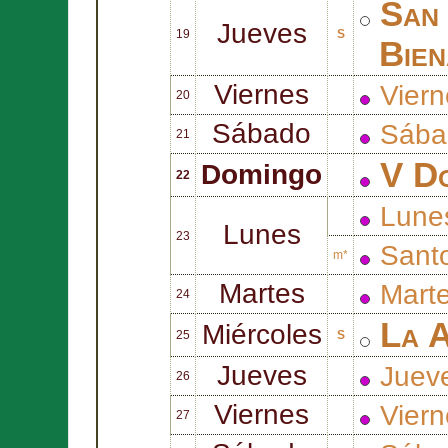
Sa
Jueves
19
S
Bien
Viernes
Vier
20
Sábado
Sába
21
V D
Domingo
22
Lune
Lunes
23
Sant
m*
Martes
Mart
24
La A
Miércoles
25
S
Jueves
Juev
26
Viernes
Vier
27