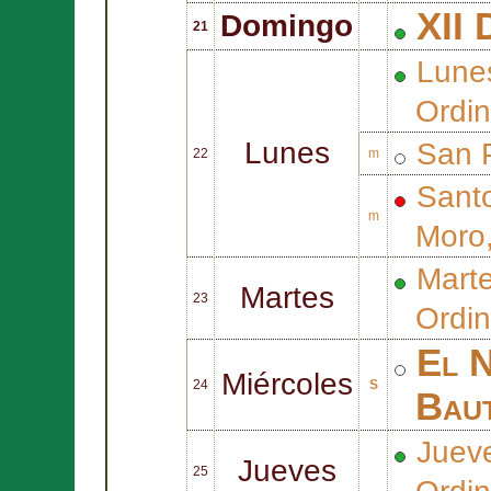
XII 
Domingo
21
Lune
Ordin
Lunes
San
22
m
Sant
m
Moro
Marte
Martes
23
Ordin
El N
Miércoles
24
S
Baut
Juev
Jueves
25