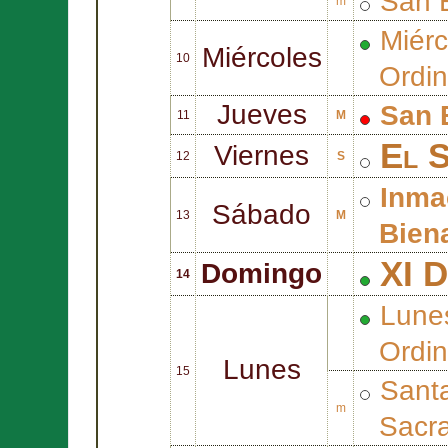
San
m
Miér
Miércoles
10
Ordin
Jueves
San
11
M
El 
Viernes
12
S
Inma
Sábado
13
M
Bien
XI D
Domingo
14
Lune
Ordin
Lunes
15
Sant
m
Sacr