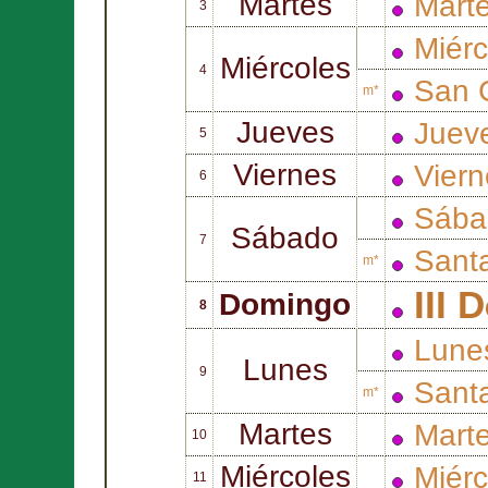
Martes
Mart
3
Miér
Miércoles
4
San
m*
Jueves
Juev
5
Viernes
Vier
6
Sába
Sábado
7
Sant
m*
III 
Domingo
8
Lune
Lunes
9
Sant
m*
Martes
Mart
10
Miércoles
Miérc
11