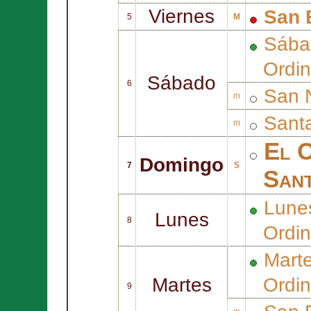
Viernes
San
5
M
Sába
Ordin
Sábado
6
San
m
Sant
m
El C
Domingo
7
S
Sant
Lune
Lunes
8
Ordin
Mart
Martes
Ordin
9