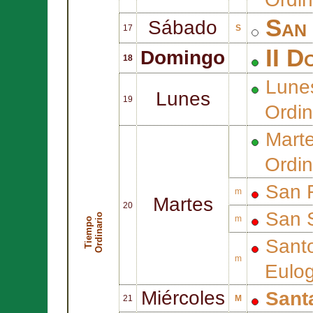
San
Sábado
17
S
II D
Domingo
18
Lunes
Lunes
19
Ordin
Marte
Ordin
San
m
Martes
20
San
o
m
T
i
e
m
p
o
O
r
d
i
n
a
r
i
Sant
m
Eulog
Miércoles
Sant
21
M