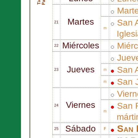
Marte
Martes
San
21
m
Igles
Miércoles
Miérc
22
Juev
Jueves
San
23
m
San
m
Viern
Viernes
San
24
m
márti
San
Sábado
25
F