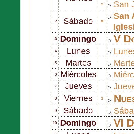
San
m
San
Sábado
2
M
Igles
V D
Domingo
3
Lunes
Lune
4
Martes
Mart
5
Miércoles
Miér
6
Jueves
Juev
7
Nue
Viernes
8
S
Sábado
Sába
9
VI D
Domingo
10