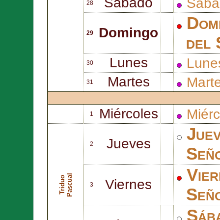
Sábado
Sába
28
Domi
Domingo
29
del 
Lunes
Lune
30
Martes
Mart
31
Miércoles
Miérc
1
Juev
Jueves
2
Señ
Vier
l
T
r
i
d
u
o
P
a
s
c
u
a
Viernes
3
Señ
Sába