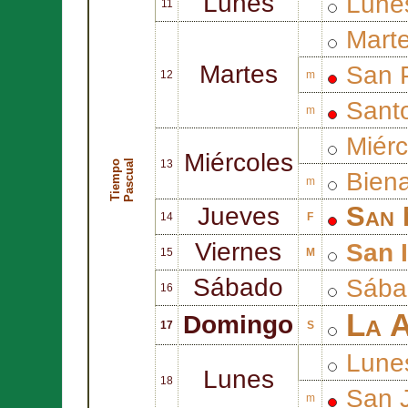
Lunes
Lune
11
Mart
Martes
San
12
m
Sant
m
Miér
Miércoles
l
T
i
e
m
p
o
P
a
s
c
u
a
13
Biena
m
San
Jueves
14
F
Viernes
San
15
M
Sábado
Sába
16
La A
Domingo
17
S
Lune
Lunes
18
San
m