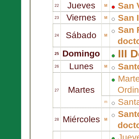
Jueves
San
22
M
Viernes
San
23
M
San
Sábado
24
M
docto
III 
Domingo
25
Lunes
Sant
26
M
Marte
Martes
Ordin
27
Sant
m
San
Miércoles
28
M
docto
Jueve