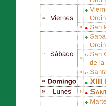
Ordin
Viern
Viernes
Ordin
26
San
m
Sába
Ordin
Sábado
San
27
m
de la
Sant
m
XIII
Domingo
28
San
Lunes
29
S
Marte