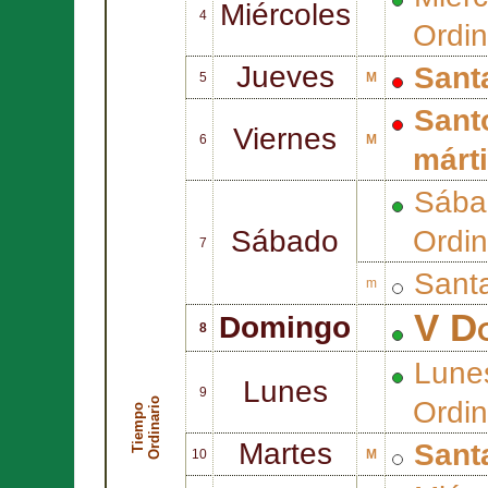
Miércoles
4
Ordin
Jueves
Sant
5
M
Sant
Viernes
6
M
márt
Sába
Sábado
Ordin
7
Sant
m
V Do
Domingo
8
Lune
Lunes
9
o
Ordin
T
i
e
m
p
o
O
r
d
i
n
a
r
i
Martes
Sant
10
M