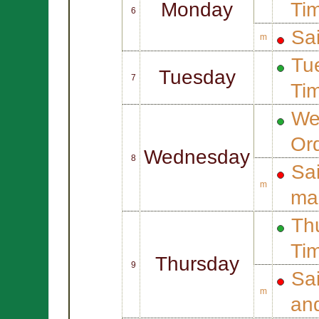
Monday
Ti
6
Sa
m
Tue
Tuesday
7
Ti
We
Or
Wednesday
8
Sa
m
mar
Thu
Ti
Thursday
9
Sa
m
an