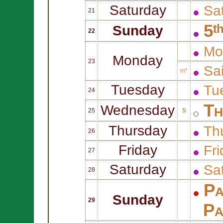
Saturday
Sat
21
5ᵗ
Sunday
22
Mo
Monday
23
Sa
m*
Tuesday
Tue
24
Th
Wednesday
25
S
Thursday
Thu
26
Friday
Fri
27
Saturday
Sat
28
Pa
Sunday
29
Pa