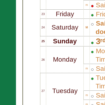
Sa
m
Friday
Fri
23
Sa
Saturday
24
M
do
3ʳ
Sunday
25
Mo
Monday
Ti
26
Sa
m
Tue
Ti
Tuesday
27
Sa
m
Sa
m