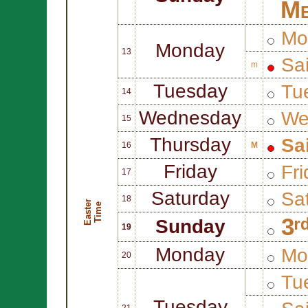
Me
Mo
Monday
13
Sa
m
Tuesday
Tu
14
Wednesday
We
15
Thursday
Sa
16
M
Friday
Fri
17
Saturday
Sat
18
E
a
s
t
r
T
i
m
e
e
3ʳ
Sunday
19
Monday
Mo
20
Tue
Tuesday
21