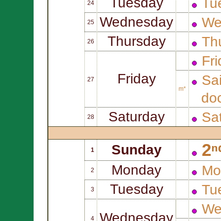
Tuesday
Tue
24
Wednesday
We
25
Thursday
Thu
26
Fri
Friday
Sa
27
m*
doc
Saturday
Sat
28
2ⁿ
Sunday
1
Monday
Mo
2
Tuesday
Tu
3
We
Wednesday
4