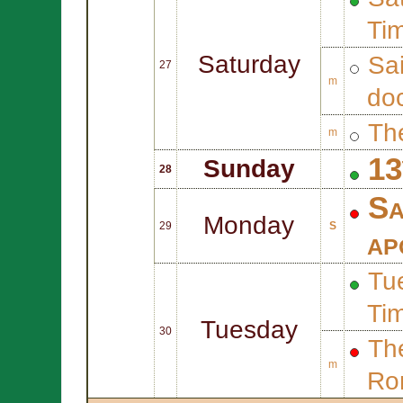
Ti
Saturday
Sa
27
m
doc
Th
m
13
Sunday
28
Sa
Monday
29
S
ap
Tue
Ti
Tuesday
30
The
m
Ro