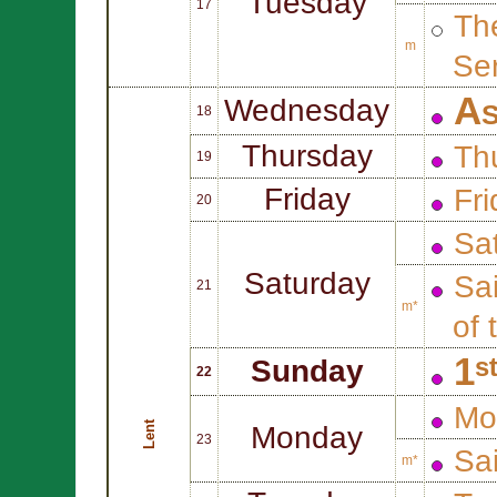
Tuesday
17
Th
m
Ser
As
Wednesday
18
Thursday
Th
19
Friday
Fr
20
Sa
Saturday
Sa
21
m*
of 
1ˢ
Sunday
22
Mo
Lent
Monday
23
Sa
m*