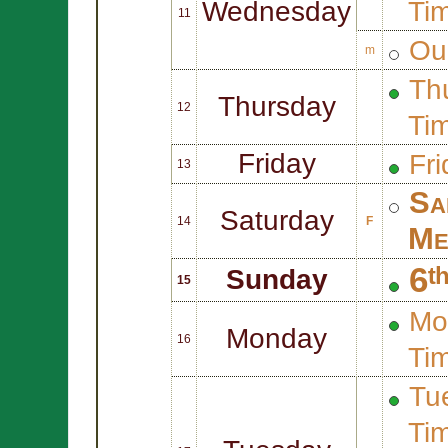
Wednesday
Ti
11
Ou
m
Thu
Thursday
12
Ti
Friday
Fri
13
Sa
Saturday
14
F
Me
6ᵗ
Sunday
15
Mo
Monday
16
Ti
Tue
Ti