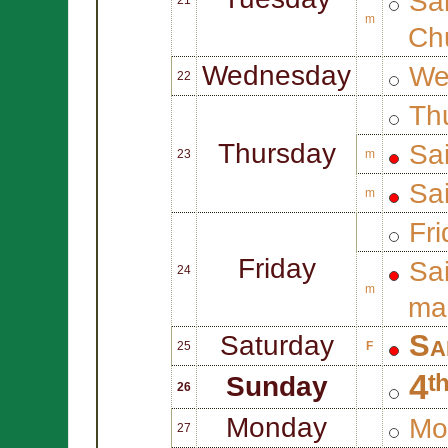
Sa
m
Ch
Wednesday
We
22
Thu
Thursday
Sa
23
m
Sa
m
Fri
Friday
Sa
24
m
mar
Sa
Saturday
25
F
4ᵗ
Sunday
26
Monday
Mo
27