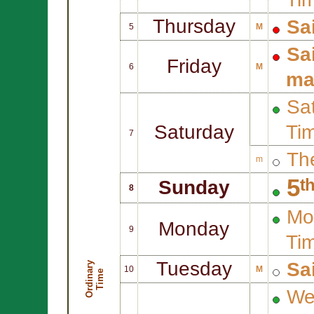
Thursday
Sa
5
M
Sa
Friday
6
M
ma
Sat
Saturday
Ti
7
Th
m
5ᵗ
Sunday
8
Mo
Monday
9
Ti
Tuesday
Sa
O
r
d
i
n
r
y
T
i
m
10
M
a
e
We