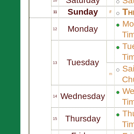
Saturday
Sa
10
Th
Sunday
11
F
Mo
Monday
12
Ti
Tue
Ti
Tuesday
13
Sa
m
Ch
We
Wednesday
14
Ti
Thu
Thursday
15
Ti