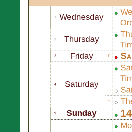
We
Wednesday
1
Or
Thu
Thursday
2
Ti
Sa
Friday
3
F
Sat
Ti
Saturday
4
Sa
m
Th
m
14
Sunday
5
Mo