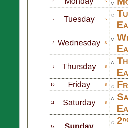
Mo
Monday
6
S
Tu
Tuesday
7
S
Ea
We
Wednesday
8
S
Ea
Th
Thursday
9
S
Ea
Fr
Friday
10
S
Sa
Saturday
11
S
Ea
2ⁿ
Sunday
12