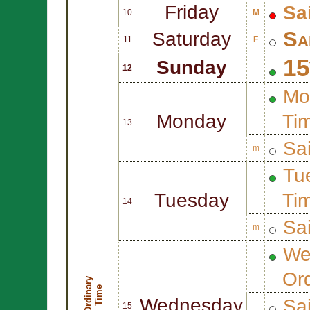
Friday
Sa
10
M
Sa
Saturday
11
F
15
Sunday
12
Mo
Monday
Ti
13
Sa
m
Tue
Tuesday
Ti
14
Sa
m
We
Or
O
r
d
i
n
r
y
T
i
m
a
e
Wednesday
Sa
15