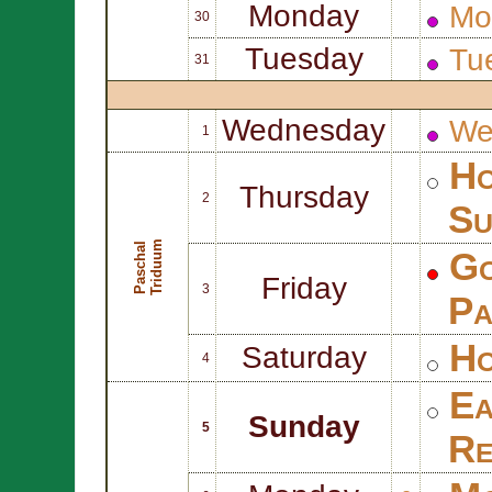
Monday
Mo
30
Tuesday
Tu
31
Wednesday
We
1
Ho
Thursday
2
Su
m
P
a
s
c
h
a
l
T
r
i
d
u
u
Go
Friday
3
Pa
Ho
Saturday
4
Ea
Sunday
5
Re