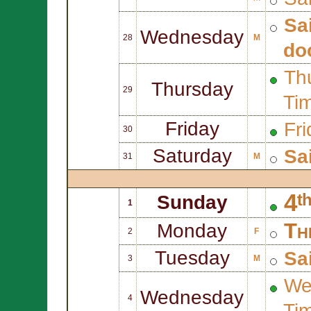
Sa
Wednesday
28
M
do
Thu
Thursday
29
Ti
Friday
Fri
30
Saturday
Sa
31
M
4ᵗ
Sunday
1
Th
Monday
2
F
Tuesday
Sa
3
M
We
Wednesday
4
Ti