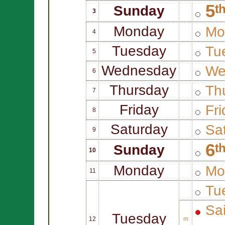
5ᵗ
Sunday
3
Monday
Mo
4
Tuesday
Tue
5
Wednesday
We
6
Thursday
Thu
7
Friday
Fri
8
Saturday
Sat
9
6ᵗ
Sunday
10
Monday
Mo
11
Tue
Sa
Tuesday
12
m