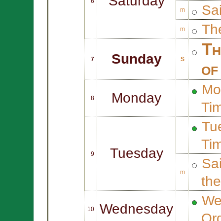
Saturday
6
Sa
m
Th
m
Th
Sunday
7
S
of
Mo
Monday
8
Ti
Tue
Ti
Tuesday
9
Sa
m
th
We
Wednesday
10
Or