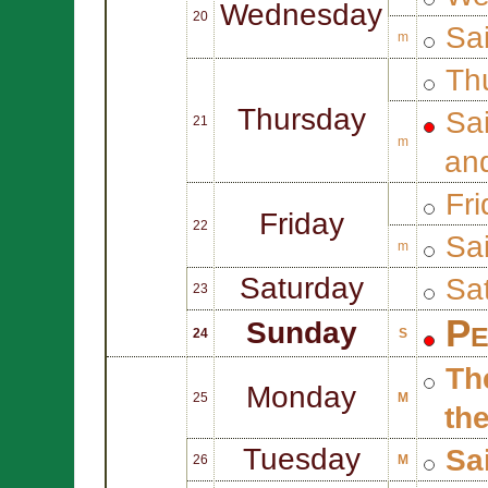
Wednesday
20
Sa
m
Thu
Thursday
Sa
21
m
an
Fri
Friday
22
Sa
m
Saturday
Sat
23
Pe
Sunday
24
S
Th
Monday
25
M
th
Tuesday
Sa
26
M