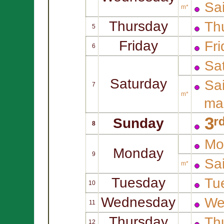
Sa
m*
Thursday
Thu
5
Friday
Fri
6
Sat
Saturday
Sa
7
m*
mar
3ʳ
Sunday
8
Mo
Monday
9
Sa
m*
Tuesday
Tue
10
Wednesday
We
11
Thursday
Thu
12