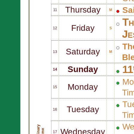
Thursday
Sa
11
M
Th
Friday
12
S
Je
Th
Saturday
13
M
Bl
11
Sunday
14
Mo
Monday
15
Ti
Tue
Tuesday
16
Ti
We
O
r
d
i
n
r
y
T
i
m
Wednesday
a
e
17