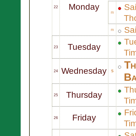
Monday
Sa
22
m
Th
Sa
m
Tue
Tuesday
23
Ti
Th
Wednesday
24
S
Ba
Thu
Thursday
25
Ti
Fri
Friday
26
Ti
Sat