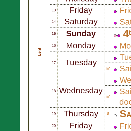
Friday
Fri
13
Saturday
Sat
14
4
Sunday
15
Monday
Mo
16
Lent
Tue
Tuesday
17
Sa
m*
We
Wednesday
Sa
18
m*
doc
Sa
Thursday
19
S
Friday
Fri
20