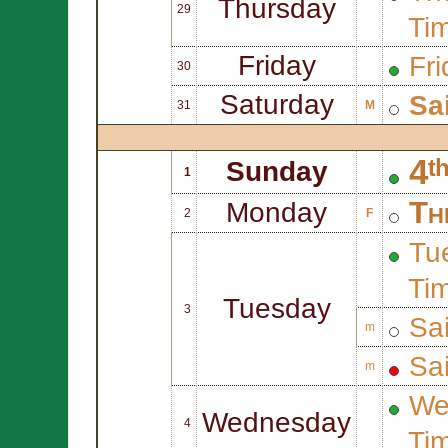
Thursday
29
Ti
Friday
Fri
30
Saturday
Sa
31
M
4ᵗ
Sunday
1
Th
Monday
2
F
Tue
Ti
Tuesday
3
Sa
m
Sa
m
We
Wednesday
4
Ti