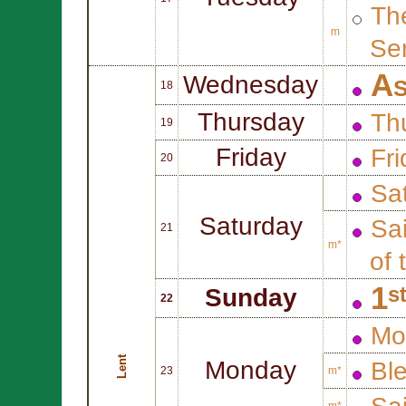
Th
m
Ser
As
Wednesday
18
Thursday
Th
19
Friday
Fr
20
Sa
Saturday
Sa
21
m*
of 
1ˢ
Sunday
22
Mo
Lent
Monday
Bl
23
m*
m*