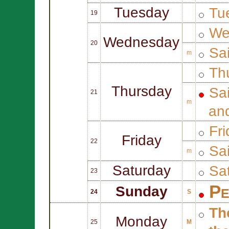
Tuesday
Tue
19
We
Wednesday
20
Sa
m
Thu
Thursday
Sa
21
m
an
Fri
Friday
22
Sa
m
Saturday
Sat
23
Pe
Sunday
24
S
Th
Monday
25
M