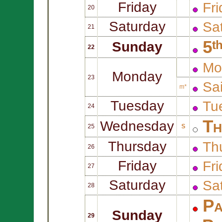
Friday
Fri
20
Saturday
Sat
21
5ᵗ
Sunday
22
Mo
Monday
23
Sa
m*
Tuesday
Tue
24
Th
Wednesday
25
S
Thursday
Thu
26
Friday
Fri
27
Saturday
Sat
28
Pa
Sunday
29