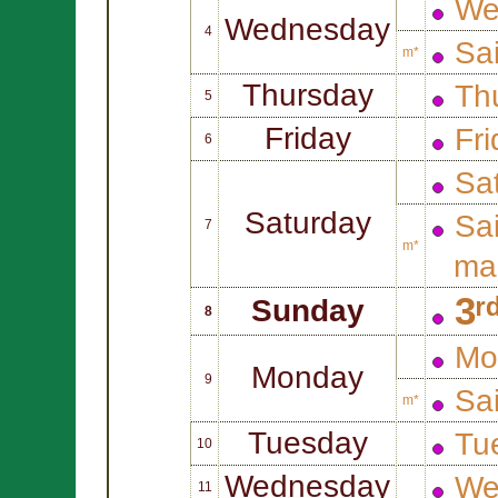
We
Wednesday
4
Sa
m*
Thursday
Thu
5
Friday
Fri
6
Sat
Saturday
Sa
7
m*
mar
3ʳ
Sunday
8
Mo
Monday
9
Sa
m*
Tuesday
Tue
10
Wednesday
We
11