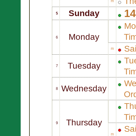
Th
m
14
Sunday
5
Mo
Monday
Ti
6
Sa
m
Tue
Tuesday
7
Ti
We
Wednesday
8
Or
Thu
Ti
Thursday
9
Sa
m