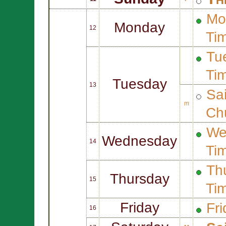
Mo
Monday
12
Ti
Tue
Ti
Tuesday
13
Sa
m
Ch
We
Wednesday
14
Ti
Thu
Thursday
15
Ti
Friday
Fri
16