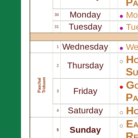
Pa
Monday
Mo
30
Tuesday
Tu
31
Wednesday
We
1
Ho
Thursday
2
Su
m
P
a
s
c
h
a
l
T
r
i
d
u
u
Go
Friday
3
Pa
Ho
Saturday
4
Ea
Sunday
5
Re