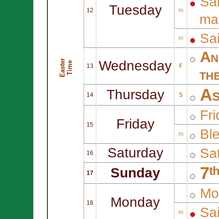
Sa
Tuesday
12
m
mar
Sa
m
An
E
a
s
t
r
T
i
m
Wednesday
e
e
13
F
th
As
Thursday
14
S
Fri
Friday
15
Bl
m
Saturday
Sat
16
7ᵗ
Sunday
17
Mo
Monday
18
Sa
m