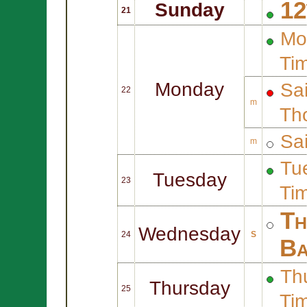
12
Sunday
21
Mo
Ti
Monday
Sa
22
m
Th
Sa
m
Tue
Tuesday
23
Ti
Th
Wednesday
24
S
Ba
Thu
Thursday
25
Ti