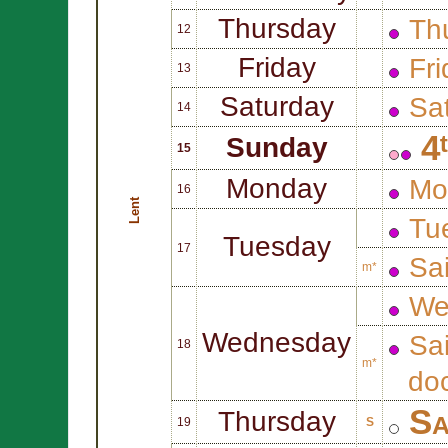
Thursday
Thu
12
Friday
Fri
13
Saturday
Sat
14
4
Sunday
15
Monday
Mo
16
Lent
Tue
Tuesday
17
Sa
m*
We
Wednesday
Sa
18
m*
doc
Sa
Thursday
19
S