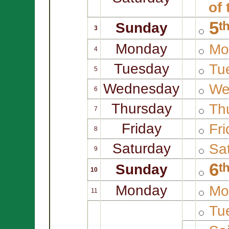
of
5ᵗ
Sunday
3
Monday
Mo
4
Tuesday
Tue
5
Wednesday
We
6
Thursday
Thu
7
Friday
Fri
8
Saturday
Sat
9
6ᵗ
Sunday
10
Monday
Mo
11
Tue