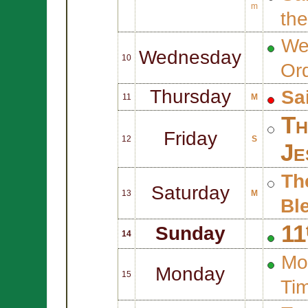
m
th
We
Wednesday
10
Or
Thursday
Sa
11
M
Th
Friday
12
S
Je
Th
Saturday
13
M
Bl
11
Sunday
14
Mo
Monday
15
Ti