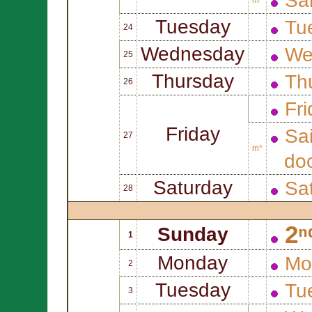
Sa
Tuesday
Tue
24
Wednesday
We
25
Thursday
Thu
26
Fri
Friday
Sa
27
m*
doc
Saturday
Sat
28
2ⁿ
Sunday
1
Monday
Mo
2
Tuesday
Tu
3