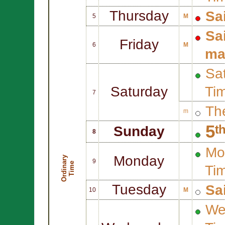
Thursday
Sa
5
M
Sa
Friday
6
M
ma
Sat
Saturday
Ti
7
Th
m
5ᵗ
Sunday
8
Mo
Monday
O
r
d
i
n
r
y
T
i
m
9
a
e
Ti
Tuesday
Sa
10
M
We