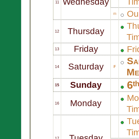
Wednesday
Ti
11
Ou
m
Thu
Thursday
12
Ti
Friday
Fri
13
Sa
Saturday
14
F
Me
6ᵗ
Sunday
15
Mo
Monday
16
Ti
Tue
Ti
Tuesday
17