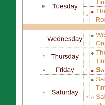
Ti
Tuesday
30
The
m
Ro
We
Wednesday
1
Or
Thu
Thursday
2
Ti
Sa
Friday
3
F
Sat
Ti
Saturday
4
Sa
m