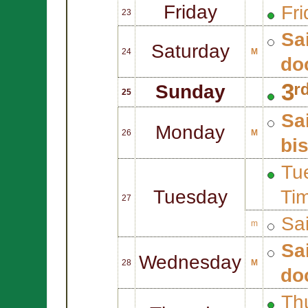
Friday
Fri
23
Sa
Saturday
24
M
do
3ʳ
Sunday
25
Sa
Monday
26
M
bi
Tue
Tuesday
Ti
27
Sa
m
Sa
Wednesday
28
M
do
Thu