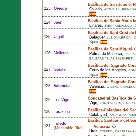
Basílica de San Juan el R
123
Oviedo
Oviedo,
,
ASTURIAS
PRINCIP
Basílica de Santa María l
124
Jaén
Linares,
,
,
JAÉN
ANDALUCÍA
Basílica de Sant Crist de
125
Urgell
Balaguer,
,
LLEIDA (LÉRIDA)
C
Spain
Basílica de Sant Miquel
126
Mallorca
Palma de Mallorca,
BALEAR
,
BALEARS (ISLAS BALEARES)
Basílica del Sagrado Cor
127
Getafe
Cerro de los Ángeles,
COM
Spain
Basílica del Sagrado Cor
128
Valencia
Valencia,
VALENCIA (VALÈNCI
Concatedral Basílica de 
129
Tui–Vigo
Vigo,
,
PONTEVEDRA
GALICIA
Basílica-Colegiata del Sa
130
Tarazona
Calatayud,
,
ZARAGOZA
ARA
Basílica Santuario del Sa
Toledo
131
Veracruz
(
Mozarabic Rite
)
Urda,
,
TOLEDO
CASTILLA-LA