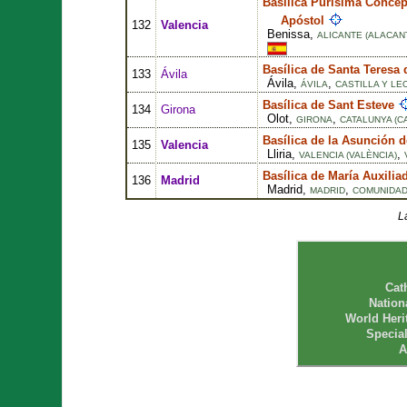
Basílica Purísima Conce
Apóstol
132
Valencia
Benissa,
ALICANTE (ALACAN
Basílica de Santa Teresa
133
Ávila
Ávila,
,
ÁVILA
CASTILLA Y LE
Basílica de Sant Esteve
134
Girona
Olot,
,
GIRONA
CATALUNYA (C
Basílica de la Asunción 
135
Valencia
Lliria,
,
VALENCIA (VALÈNCIA)
Basílica de María Auxilia
136
Madrid
Madrid,
,
MADRID
COMUNIDAD
L
Cat
Nation
World Heri
Specia
A