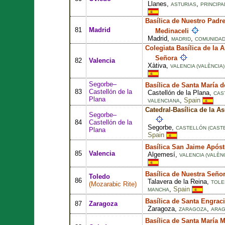
Llanes,
,
ASTURIAS
PRINCIPA
Basílica de Nuestro Padr
81
Madrid
Medinaceli
Madrid,
,
MADRID
COMUNIDAD
Colegiata Basílica de la 
Señora
82
Valencia
Xàtiva,
VALENCIA (VALÈNCIA)
Segorbe–
Basílica de Santa María d
83
Castellón de la
Castellón de la Plana,
CAS
Plana
,
Spain
VALENCIANA
Catedral-Basílica de la A
Segorbe–
84
Castellón de la
Segorbe,
CASTELLÓN (CAST
Plana
Spain
Basílica San Jaime Apóst
85
Valencia
Algemesí,
VALENCIA (VALÈNC
Basílica de Nuestra Seño
Toledo
86
Talavera de la Reina,
TOLE
(
Mozarabic Rite
)
,
Spain
MANCHA
Basílica de Santa Engrac
87
Zaragoza
Zaragoza,
,
ZARAGOZA
ARA
Basílica de Santa María 