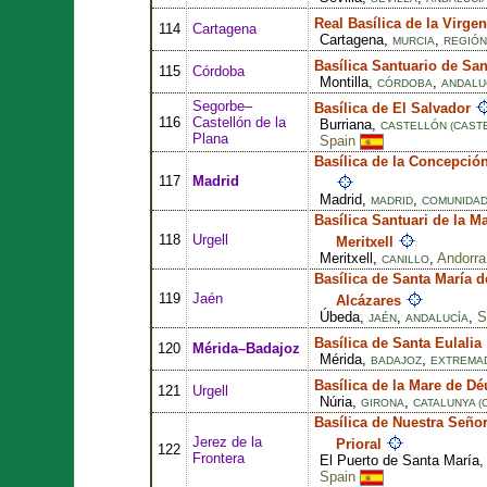
Real Basílica de la Virge
114
Cartagena
Cartagena,
,
MURCIA
REGIÓN
Basílica Santuario de San
115
Córdoba
Montilla,
,
CÓRDOBA
ANDALU
Segorbe–
Basílica de El Salvador
116
Castellón de la
Burriana,
CASTELLÓN (CAST
Plana
Spain
Basílica de la Concepció
117
Madrid
Madrid,
,
MADRID
COMUNIDAD
Basílica Santuari de la M
118
Urgell
Meritxell
Meritxell,
,
Andorra
CANILLO
Basílica de Santa María d
119
Jaén
Alcázares
Úbeda,
,
,
S
JAÉN
ANDALUCÍA
Basílica de Santa Eulalia
120
Mérida–Badajoz
Mérida,
,
BADAJOZ
EXTREMA
Basílica de la Mare de Dé
121
Urgell
Núria,
,
GIRONA
CATALUNYA (
Basílica de Nuestra Señor
Jerez de la
Prioral
122
Frontera
El Puerto de Santa María
Spain