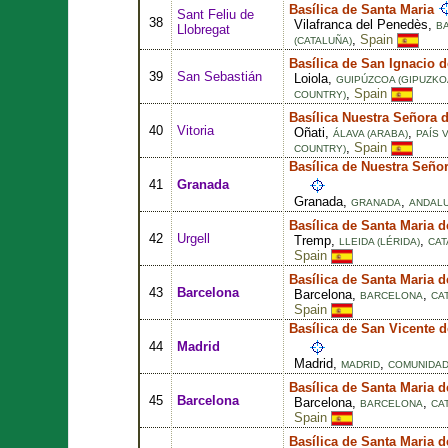
Basílica de Santa Maria
Sant Feliu de
38
Vilafranca del Penedès,
B
Llobregat
,
Spain
(CATALUÑA)
Basílica de San Ignacio 
39
San Sebastián
Loiola,
GUIPÚZCOA (GIPUZKO
,
Spain
COUNTRY)
Basílica Nuestra Señora 
40
Vitoria
Oñati,
,
ÁLAVA (ARABA)
PAÍS 
,
Spain
COUNTRY)
Basílica de Nuestra Seño
41
Granada
Granada,
,
GRANADA
ANDALU
Basílica de Santa Maria d
42
Urgell
Tremp,
,
LLEIDA (LÉRIDA)
CAT
Spain
Basílica de Santa Maria d
43
Barcelona
Barcelona,
,
BARCELONA
CA
Spain
Basílica de San Vicente d
44
Madrid
Madrid,
,
MADRID
COMUNIDAD
Basílica de Santa Maria d
45
Barcelona
Barcelona,
,
BARCELONA
CA
Spain
Basílica de Santa Maria 