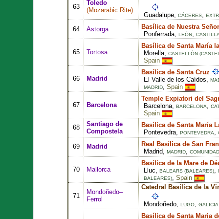
Toledo
63
(
Mozarabic Rite
)
Guadalupe,
,
CÁCERES
EXT
Basílica de Nuestra Señor
64
Astorga
Ponferrada,
,
LEÓN
CASTILL
Basílica de Santa María l
65
Tortosa
Morella,
CASTELLÓN (CASTE
Spain
Basílica de Santa Cruz
66
Madrid
El Valle de los Caídos,
MA
,
Spain
MADRID
Temple Expiatori del Sag
67
Barcelona
Barcelona,
,
BARCELONA
CA
Spain
Santiago de
Basílica de Santa María 
68
Compostela
Pontevedra,
,
PONTEVEDRA
Real Basílica de San Fra
69
Madrid
Madrid,
,
MADRID
COMUNIDAD
Basílica de la Mare de Dé
70
Mallorca
Lluc,
,
BALEARS (BALEARES)
,
Spain
BALEARES)
Catedral Basílica de la V
Mondoñedo–
71
Ferrol
Mondoñedo,
,
LUGO
GALICIA
Basílica de Santa Maria d