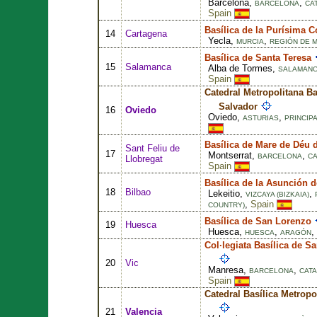
Barcelona,
,
BARCELONA
CA
Spain
Basílica de la Purísima 
14
Cartagena
Yecla,
,
MURCIA
REGIÓN DE 
Basílica de Santa Teresa
15
Salamanca
Alba de Tormes,
SALAMAN
Spain
Catedral Metropolitana Ba
Salvador
16
Oviedo
Oviedo,
,
ASTURIAS
PRINCIP
Basílica de Mare de Déu 
Sant Feliu de
17
Montserrat,
,
BARCELONA
CA
Llobregat
Spain
Basílica de la Asunción 
18
Bilbao
Lekeitio,
,
VIZCAYA (BIZKAIA)
,
Spain
COUNTRY)
Basílica de San Lorenzo
19
Huesca
Huesca,
,
,
HUESCA
ARAGÓN
Col·legiata Basílica de S
20
Vic
Manresa,
,
BARCELONA
CATA
Spain
Catedral Basílica Metropo
21
Valencia