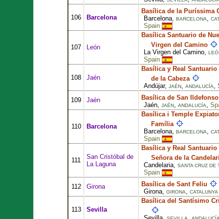
Basílica de la Puríssima
106
Barcelona
Barcelona,
,
BARCELONA
CA
Spain
Basílica Santuario de Nue
Virgen del Camino
107
León
La Virgen del Camino,
LEÓ
Spain
Basílica y Real Santuario
108
Jaén
de la Cabeza
Andújar,
,
,
JAÉN
ANDALUCÍA
Basílica de San Ildefonso
109
Jaén
Jaén,
,
,
Sp
JAÉN
ANDALUCÍA
Basílica i Temple Expiato
Família
110
Barcelona
Barcelona,
,
BARCELONA
CA
Spain
Basílica y Real Santuario
San Cristóbal de
Señora de la Candelar
111
La Laguna
Candelaria,
SANTA CRUZ DE 
Spain
Basílica de Sant Feliu
112
Girona
Girona,
,
GIRONA
CATALUNYA 
Basílica del Santísimo Cr
113
Sevilla
Sevilla,
,
SEVILLA
ANDALUCÍ