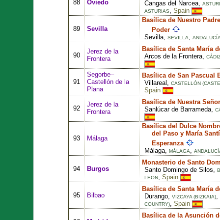
88
Oviedo
Cangas del Narcea,
ASTUR
,
Spain
ASTURIAS
Basílica de Nuestro Padr
89
Sevilla
Poder
Sevilla,
,
SEVILLA
ANDALUCÍ
Basílica de Santa María 
Jerez de la
90
Arcos de la Frontera,
CÁDI
Frontera
Segorbe–
Basílica de San Pascual 
91
Castellón de la
Villareal,
CASTELLÓN (CASTE
Plana
Spain
Basílica de Nuestra Señor
Jerez de la
92
Sanlúcar de Barrameda,
C
Frontera
Basílica del Dulce Nomb
del Paso y María Sant
93
Málaga
Esperanza
Málaga,
,
MÁLAGA
ANDALUCÍ
Monasterio de Santo Dom
94
Burgos
Santo Domingo de Silos,
,
Spain
LEON
Basílica de Santa María d
95
Bilbao
Durango,
,
VIZCAYA (BIZKAIA)
,
Spain
COUNTRY)
Basílica de la Asunción 