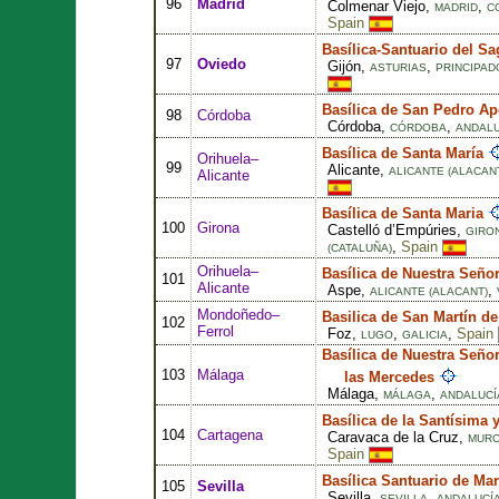
96
Madrid
Colmenar Viejo,
,
MADRID
C
Spain
Basílica-Santuario del S
97
Oviedo
Gijón,
,
ASTURIAS
PRINCIPAD
Basílica de San Pedro Ap
98
Córdoba
Córdoba,
,
CÓRDOBA
ANDALU
Basílica de Santa María
Orihuela–
99
Alicante,
ALICANTE (ALACAN
Alicante
Basílica de Santa Maria
100
Girona
Castelló d’Empúries,
GIRO
,
Spain
(CATALUÑA)
Orihuela–
Basílica de Nuestra Seño
101
Alicante
Aspe,
,
ALICANTE (ALACANT)
Mondoñedo–
Basilica de San Martín 
102
Ferrol
Foz,
,
,
Spain
LUGO
GALICIA
Basílica de Nuestra Señor
103
Málaga
las Mercedes
Málaga,
,
MÁLAGA
ANDALUCÍ
Basílica de la Santísima 
104
Cartagena
Caravaca de la Cruz,
MURC
Spain
Basílica Santuario de Mar
105
Sevilla
Sevilla,
,
SEVILLA
ANDALUCÍ