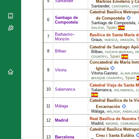
5
Santander
National
Mártires Emeterio y C
By Rite
Organisations
Santander,
,
Shrines
CANTABRIA
CAN
Vacant
Catedral Basílica Metropo
Religious
World
Sees
Santiago de
de Compostela
Orders
6
Heritage
Compostela
Santiago de Compostela,
Titular
Churches
Bishops’
,
Spain
GALICIA
Sees
Conferences
Rome
Barbastro–
Basílica de Santa María d
7
Monzón
Graus,
,
,
S
HUESCA
ARAGÓN
Apostolic
Recent
Nunciatures
Catedral de Santiago Apó
Appointments
8
Bilbao
Bilbao,
,
VIZCAYA (BIZKAIA)
P
Papal Audiences
,
Spain
COUNTRY)
Concatedral de María Inm
Necrology
Iglesia
9
Vitoria
Diocese Changes
Vitoria-Gasteiz,
ÁLAVA (ARA
,
Spain
(BASQUE COUNTRY)
Celebrations
Catedral Vieja de Santa M
Comments
Commemorations
10
Salamanca
Salamanca,
,
SALAMANCA
C
RSS Feeds
Conclaves
Catedral Basílica de la Vi
𝕏 Tweets
Sede Vacante
11
Málaga
Encarnación
Donate!
Málaga,
,
MÁLAGA
ANDALUCÍ
Updates
Real Basílica de Nuestra
12
Madrid
Madrid,
,
MADRID
COMUNIDAD
About
Catedral Basílica Metropo
Creu i Santa Eulàlia
13
Barcelona