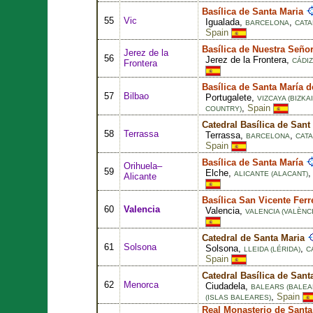
Basílica de Santa Maria
55
Vic
Igualada,
,
BARCELONA
CATA
Spain
Basílica de Nuestra Seño
Jerez de la
56
Jerez de la Frontera,
CÁDIZ
Frontera
Basílica de Santa María d
57
Bilbao
Portugalete,
VIZCAYA (BIZKAI
,
Spain
COUNTRY)
Catedral Basílica de Sant
58
Terrassa
Terrassa,
,
BARCELONA
CATA
Spain
Basílica de Santa María
Orihuela–
59
Elche,
ALICANTE (ALACANT)
Alicante
Basílica San Vicente Ferr
60
Valencia
Valencia,
VALENCIA (VALÈNCI
Catedral de Santa Maria
61
Solsona
Solsona,
,
LLEIDA (LÉRIDA)
C
Spain
Catedral Basílica de Sant
62
Menorca
Ciudadela,
BALEARS (BALEA
,
Spain
(ISLAS BALEARES)
Real Monasterio de Sant