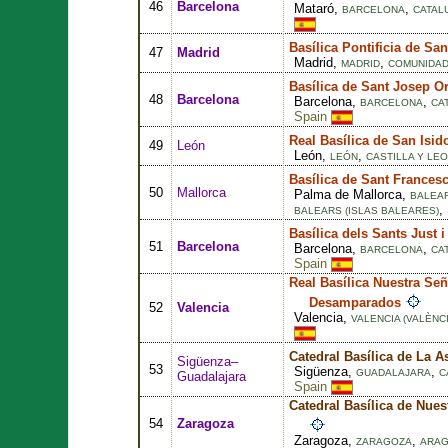
46
Barcelona
Mataró,
,
BARCELONA
CATAL
Basílica Pontificia de Sa
47
Madrid
Madrid,
,
MADRID
COMUNIDAD
Basílica de Sant Josep Or
48
Barcelona
Barcelona,
,
BARCELONA
CA
Spain
Real Basílica de San Isi
49
León
León,
,
LEÓN
CASTILLA Y LE
Basílica de Sant Frances
50
Mallorca
Palma de Mallorca,
BALEAR
,
BALEARS (ISLAS BALEARES)
Basílica dels Sants Just i
51
Barcelona
Barcelona,
,
BARCELONA
CA
Spain
Real Basílica Nuestra Señ
Desamparados
52
Valencia
Valencia,
VALENCIA (VALÈNCI
Catedral Basílica de La 
Sigüenza–
53
Sigüenza,
,
GUADALAJARA
C
Guadalajara
Spain
Catedral Basílica de Nues
54
Zaragoza
Zaragoza,
,
ZARAGOZA
ARA