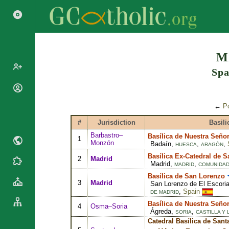
Search
Mi
Spa
Popes
Cardinals
←
Po
Saints
Patriarchs
#
Jurisdiction
Basili
Blesseds
Major
Barbastro–
Basílica de Nuestra Seño
Doctors of
1
Archbishops
Monzón
Badaín,
,
,
HUESCA
ARAGÓN
the Church
Archbishops,
Basílica Ex-Catedral de S
2
Madrid
Liturgical
Bishops
Statistics
Madrid,
,
MADRID
COMUNIDAD
Calendar
Mottoes
Basílica de San Lorenzo
Roman
3
Madrid
San Lorenzo de El Escoria
By
,
Spain
Martyrology
DE MADRID
Continent
Basílica de Nuestra Seño
Cathedrals
4
Osma–Soria
By Name
Ágreda,
,
SORIA
CASTILLA Y
Basilicas
By Type
Catedral Basílica de Sant
Roman Curia