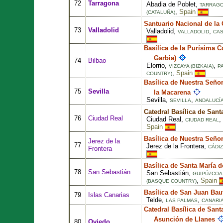
72
Tarragona
Abadia de Poblet,
TARRAG
,
Spain
(CATALUÑA)
Santuario Nacional de la
73
Valladolid
Valladolid,
,
VALLADOLID
CAS
Basílica de la Purísima 
Garbia)
74
Bilbao
Elorrio,
,
VIZCAYA (BIZKAIA)
P
,
Spain
COUNTRY)
Basílica de Nuestra Seño
75
Sevilla
la Macarena
Sevilla,
,
SEVILLA
ANDALUCÍ
Catedral Basílica de Sant
76
Ciudad Real
Ciudad Real,
,
CIUDAD REAL
Spain
Basílica de Nuestra Seño
Jerez de la
77
Jerez de la Frontera,
CÁDIZ
Frontera
Basílica de Santa María d
78
San Sebastián
San Sebastián,
GUIPÚZCOA 
,
Spain
(BASQUE COUNTRY)
Basílica de San Juan Baut
79
Islas Canarias
Telde,
,
LAS PALMAS
CANARI
Catedral Basílica de Sant
Asunción de Llanes
80
Oviedo