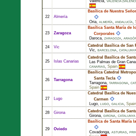
Valencia,
VALENCIA (VALÈNCI
Basílica de Nuestra Seño
22
Almería
Oria,
,
,
ALMERÍA
ANDALUCÍA
Basílica Santa María de 
23
Zaragoza
Corporales
Daroca,
,
ZARAGOZA
ARAGÓ
Catedral Basílica de San 
24
Vic
Vic,
,
BARCELONA
CATALUNYA
Catedral Basílica de Sant
25
Islas Canarias
Las Palmas de Gran Cana
,
Spain
CANARIAS
Basílica Catedral Metropo
Santa Tecla
26
Tarragona
Tarragona,
,
TARRAGONA
CAT
Spain
Catedral Basílica de Nues
27
Lugo
Carmen
Lugo,
,
,
Spai
LUGO
GALICIA
Catedral Basílica de Sant
28
Girona
Girona,
,
GIRONA
CATALUNYA 
Basílica de Santa María 
29
Oviedo
Covadonga,
,
ASTURIAS
PRI