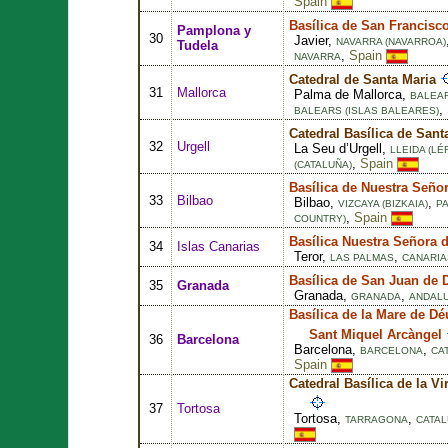
Spain
Basílica de San Francisco
Pamplona y
30
Javier,
NAVARRA (NAVARROA)
Tudela
,
Spain
NAVARRA
Catedral de Santa Maria
31
Mallorca
Palma de Mallorca,
BALEAR
,
BALEARS (ISLAS BALEARES)
Catedral Basílica de Sant
32
Urgell
La Seu d’Urgell,
LLEIDA (LÉ
,
Spain
(CATALUÑA)
Basílica de Nuestra Seño
33
Bilbao
Bilbao,
,
VIZCAYA (BIZKAIA)
P
,
Spain
COUNTRY)
Basílica Nuestra Señora 
34
Islas Canarias
Teror,
,
LAS PALMAS
CANARIA
Basílica de San Juan de 
35
Granada
Granada,
,
GRANADA
ANDALU
Basílica de la Mare de Dé
Sant Miquel Arcàngel
36
Barcelona
Barcelona,
,
BARCELONA
CA
Spain
Catedral Basílica de la V
37
Tortosa
Tortosa,
,
TARRAGONA
CATAL