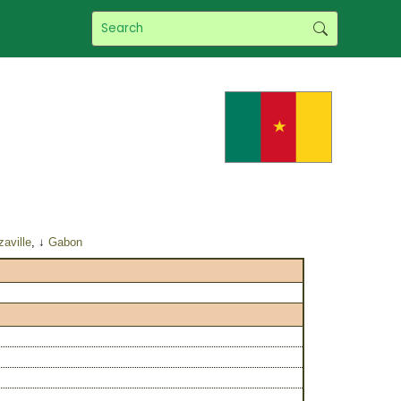
aville
, ↓
Gabon