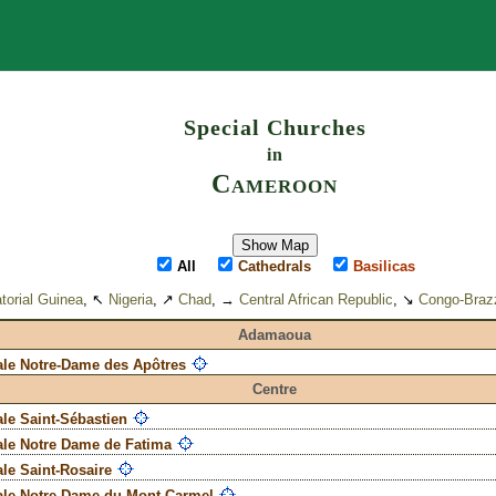
Search
Special Churches
in
Cameroon
Show Map
All
Cathedrals
Basilicas
torial Guinea
, ↖
Nigeria
, ↗
Chad
, →
Central African Republic
, ↘
Congo-Brazz
Adamaoua
ale Notre-Dame des Apôtres
Centre
le Saint-Sébastien
ale Notre Dame de Fatima
le Saint-Rosaire
ale Notre-Dame du Mont Carmel