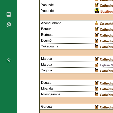
National
Yaoundé
By Rite
Cathédra
Organisations
Shrines
Yaoundé
Basiliq
Vacant
Religious
World
Sees
Orders
Heritage
Abong Mbang
Co-cath
Titular
Churches
Bishops’
Batouri
Sees
Cathédr
Conferences
Rome
Bertoua
Cathédra
Recent
Apostolic
Doumé
Appointments
Cathédra
Nunciatures
Yokadouma
Cathédra
Papal Audiences
Necrology
Maroua
Cathédr
Diocese Changes
Maroua
Église 
Celebrations
Yagoua
Cathédr
Comments
Commemorations
RSS Feeds
Douala
Cathédra
Conclaves
𝕏 Tweets
Mbanda
Cathédr
Sede Vacante
Donate!
Nkongsamba
Cathédr
Updates
Garoua
About
Cathédra