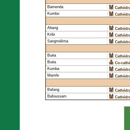
Bamenda
Cathédr
Kumbo
Cathédra
Abang
Cathédra
Kribi
Cathédr
Sangmélima
Cathédr
Buéa
Cathédr
Buéa
Co-cathé
Kumba
Cathédr
Mamfe
Cathédr
Bafang
Cathédr
Bafoussam
Cathédr